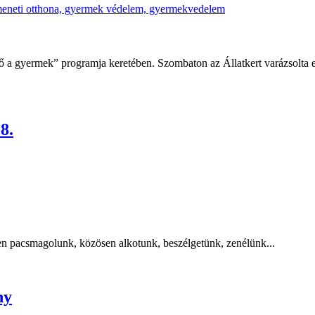
ő a gyermek” programja keretében. Szombaton az Állatkert varázsolta e
8.
 pacsmagolunk, közösen alkotunk, beszélgetünk, zenélünk...
ny