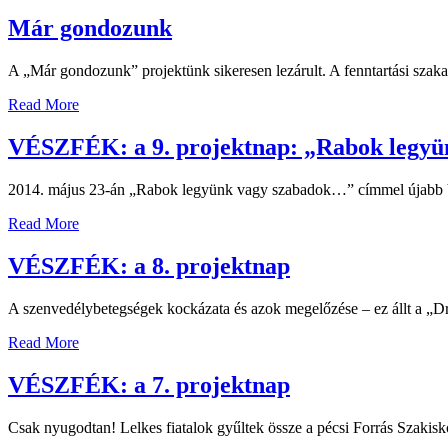
Már gondozunk
A „Már gondozunk” projektünk sikeresen lezárult. A fenntartási szakas
Read More
VÉSZFÉK: a 9. projektnap: „Rabok legy
2014. május 23-án „Rabok legyünk vagy szabadok…” címmel újabb Vész
Read More
VÉSZFÉK: a 8. projektnap
A szenvedélybetegségek kockázata és azok megelőzése – ez állt a „Dr
Read More
VÉSZFÉK: a 7. projektnap
Csak nyugodtan! Lelkes fiatalok gyűltek össze a pécsi Forrás Szakisk