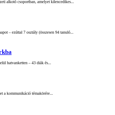
eti alkotó csoportban, amelyet kilencedikes...
ot – ezúttal 7 osztály (összesen 94 tanuló...
rkba
lül hatvanketten – 43 diák és...
yet a kommunikáció témakörére...