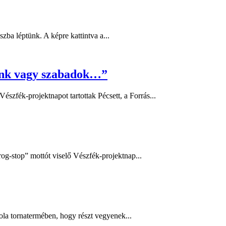
zba léptünk. A képre kattintva a...
ünk vagy szabadok…”
fék-projektnapot tartottak Pécsett, a Forrás...
og-stop” mottót viselő Vészfék-projektnap...
ola tornatermében, hogy részt vegyenek...