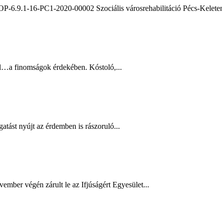
TOP-6.9.1-16-PC1-2020-00002 Szociális városrehabilitáció Pécs-Keleten
l…a finomságok érdekében. Kóstoló,...
gatást nyújt az érdemben is rászoruló...
vember végén zárult le az Ifjúságért Egyesület...