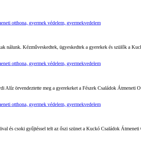
szak nálunk. Kézműveskedtek, ügyeskedtek a gyerekek és szülők a Kuc
rdi Alíz örvendeztette meg a gyerekeket a Fészek Családok Átmeneti 
lival és csoki gyűjtéssel telt az őszi szünet a Kuckó Családok Átmene