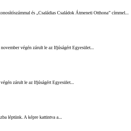
zonosítószámmal és „Családias Családok Átmeneti Otthona” címmel...
ember végén zárult le az Ifjúságért Egyesület...
én zárult le az Ifjúságért Egyesület...
ba léptünk. A képre kattintva a...