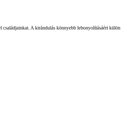
l családjainkat. A kirándulás könnyebb lebonyolításáért külön