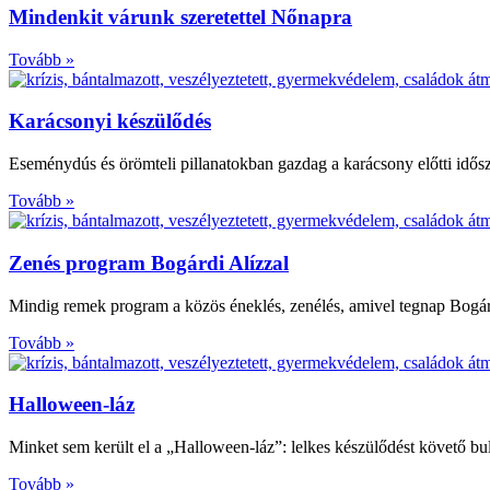
Mindenkit várunk szeretettel Nőnapra
Tovább »
Karácsonyi készülődés
Eseménydús és örömteli pillanatokban gazdag a karácsony előtti idő
Tovább »
Zenés program Bogárdi Alízzal
Mindig remek program a közös éneklés, zenélés, amivel tegnap Bogá
Tovább »
Halloween-láz
Minket sem került el a „Halloween-láz”: lelkes készülődést követő bu
Tovább »