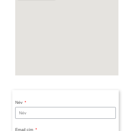
Név
Email cím