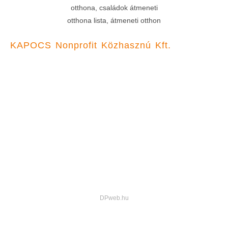
KAPOCS Nonprofit Közhasznú Kft.
Főoldal
Pályázatok
Programunk
Közhasznúsági jelentések
Családot delegálok
Hogyan adományozzak
Kapcsolat
Facebook-oldalunk
© 2023, KAPOCS n. kh. Kft. Minden jog fenntartva.
Adatvédelmi tájékoztató
DPweb.hu