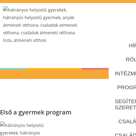
HÍ
RÓ
INTÉZM
PROG
SEGÍTE
SZERE
Első a gyermek program
CSALÁ
CSALÁ