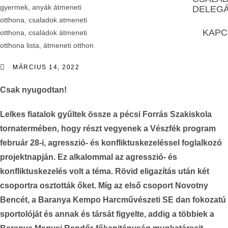
DELEG
KAPC
MÁRCIUS 14, 2022
Csak nyugodtan!
Lelkes fiatalok gyűltek össze a pécsi Forrás Szakiskola
tornatermében, hogy részt vegyenek a Vészfék program
február 28-i, agresszió- és konfliktuskezeléssel foglalkozó
projektnapján. Ez alkalommal az agresszió- és
konfliktuskezelés volt a téma. Rövid eligazítás után két
csoportra osztották őket. Míg az első csoport Novotny
Bencét, a Baranya Kempo Harcművészeti SE dan fokozatú
sportolóját és annak és társát figyelte, addig a többiek a