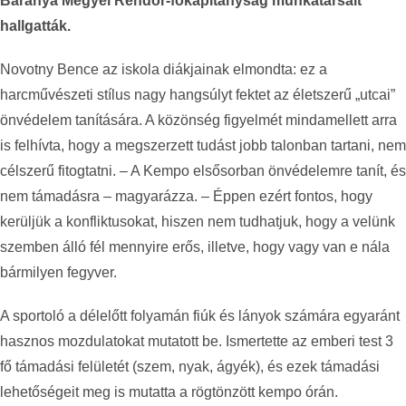
Baranya Megyei Rendőr-főkapitányság munkatársait
hallgatták.
Novotny Bence az iskola diákjainak elmondta: ez a
harcművészeti stílus nagy hangsúlyt fektet az életszerű „utcai”
önvédelem tanítására. A közönség figyelmét mindamellett arra
is felhívta, hogy a megszerzett tudást jobb talonban tartani, nem
célszerű fitogtatni. – A Kempo elsősorban önvédelemre tanít, és
nem támadásra – magyarázza. – Éppen ezért fontos, hogy
kerüljük a konfliktusokat, hiszen nem tudhatjuk, hogy a velünk
szemben álló fél mennyire erős, illetve, hogy vagy van e nála
bármilyen fegyver.
A sportoló a délelőtt folyamán fiúk és lányok számára egyaránt
hasznos mozdulatokat mutatott be. Ismertette az emberi test 3
fő támadási felületét (szem, nyak, ágyék), és ezek támadási
lehetőségeit meg is mutatta a rögtönzött kempo órán.