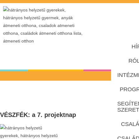
HÍ
RÓ
INTÉZM
PROG
SEGÍTE
SZERE
VÉSZFÉK: a 7. projektnap
CSALÁ
CSALÁ