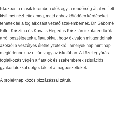
Eközben a másik teremben ülők egy, a rendőrség által vetített
kisfilmet nézhettek meg, majd ahhoz kötődően kérdéseket
tehettek fel a foglalkozást vezető szakembernek. Dr. Gáborné
Kiffer Krisztina és Kovács Hegedűs Krisztián iskolarendőrök
arról beszélgettek a fiatalokkal, hogy ők vajon mit gondolnak
azokról a veszélyes élethelyzetekről, amelyek nap mint nap
megtörténnek az utcán vagy az iskolában. A közel egyórás
foglalkozás végén a fiatalok és szakemberek szituációs
gyakorlatokkal dolgozták fel a megbeszélteket.
A projektnap közös pizzázással zárult.