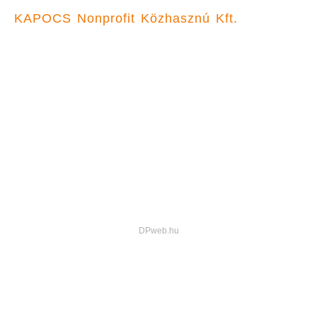
KAPOCS Nonprofit Közhasznú Kft.
Főoldal
Pályázatok
Programunk
Közhasznúsági jelentések
Családot delegálok
Hogyan adományozzak
Kapcsolat
Facebook-oldalunk
© 2023, KAPOCS n. kh. Kft. Minden jog fenntartva.
Adatvédelmi tájékoztató
DPweb.hu