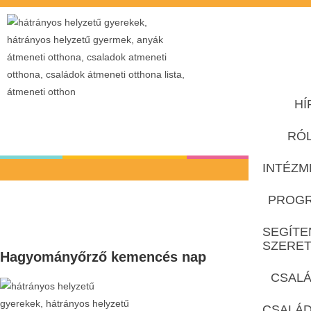
HÍ
RÓ
INTÉZM
PROG
SEGÍTE
SZERE
Hagyományőrző kemencés nap
CSALÁ
CSALÁ