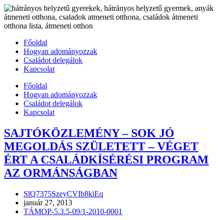
Skip
to
content
Főoldal
Hogyan adományozzak
Családot delegálok
Kapcsolat
Főoldal
Hogyan adományozzak
Családot delegálok
Kapcsolat
SAJTÓKÖZLEMÉNY – SOK JÓ
MEGOLDÁS SZÜLETETT – VÉGET
ÉRT A CSALÁDKÍSÉRÉSI PROGRAM
AZ ORMÁNSÁGBAN
Post
SlQ7375SzeyCVIb8kiEq
author:
Post
január 27, 2013
published:
Post
TÁMOP-5.3.5-09/1-2010-0001
category: