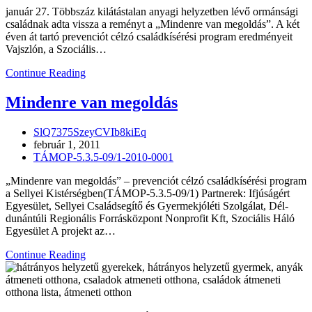
január 27. Többszáz kilátástalan anyagi helyzetben lévő ormánsági
családnak adta vissza a reményt a „Mindenre van megoldás”. A két
éven át tartó prevenciót célzó családkísérési program eredményeit
Vajszlón, a Szociális…
SAJTÓKÖZLEMÉNY
Continue Reading
–
SOK
Mindenre van megoldás
JÓ
MEGOLDÁS
Post
SlQ7375SzeyCVIb8kiEq
SZÜLETETT
author:
Post
február 1, 2011
–
published:
Post
TÁMOP-5.3.5-09/1-2010-0001
VÉGET
category:
ÉRT
„Mindenre van megoldás” – prevenciót célzó családkísérési program
A
a Sellyei Kistérségben(TÁMOP-5.3.5-09/1) Partnerek: Ifjúságért
CSALÁDKÍSÉRÉSI
Egyesület, Sellyei Családsegítő és Gyermekjóléti Szolgálat, Dél-
PROGRAM
dunántúli Regionális Forrásközpont Nonprofit Kft, Szociális Háló
AZ
Egyesület A projekt az…
ORMÁNSÁGBAN
Mindenre
Continue Reading
van
megoldás