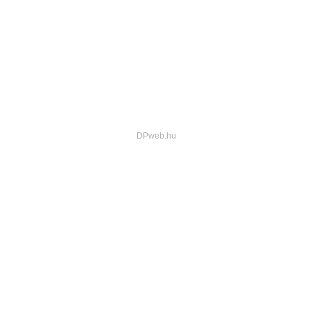
Családot delegálok
Hogyan adományozzak
Kapcsolat
Facebook-oldalunk
© 2023, KAPOCS n. kh. Kft. Minden jog fenntartva.
Adatvédelmi tájékoztató
DPweb.hu