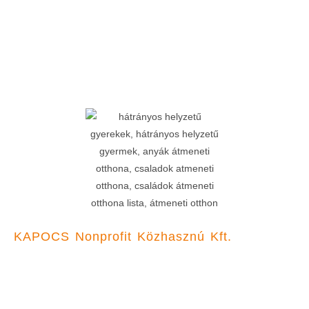
KAPOCS Nonprofit Közhasznú Kft.
Főoldal
Pályázatok
Programunk
Közhasznúsági jelentések