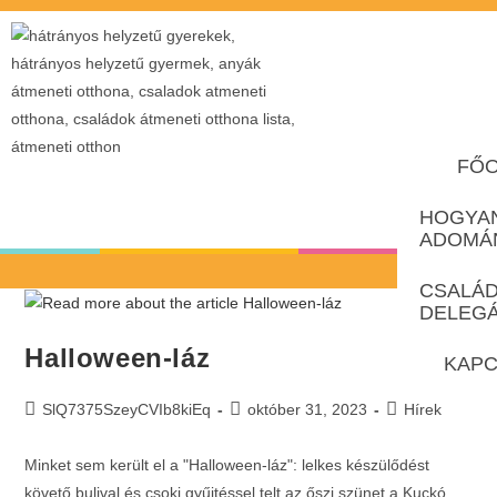
FŐO
HOGYA
ADOMÁ
CSALÁ
DELEG
Halloween-láz
KAPC
SlQ7375SzeyCVIb8kiEq
október 31, 2023
Hírek
Minket sem került el a "Halloween-láz": lelkes készülődést
követő bulival és csoki gyűjtéssel telt az őszi szünet a Kuckó